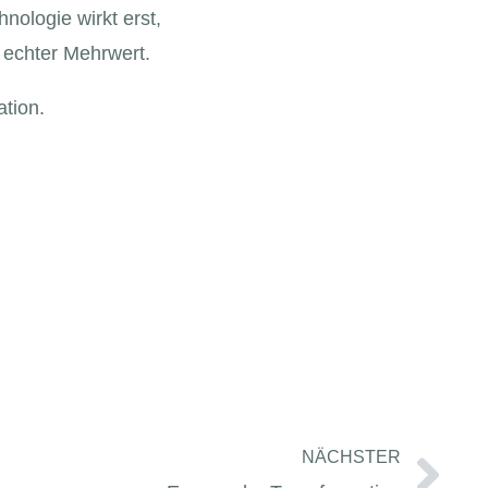
nologie wirkt erst,
t echter Mehrwert.
ation.
Näc
NÄCHSTER